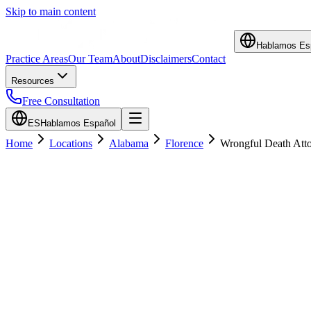
Skip to main content
Hablamos Es
Practice Areas
Our Team
About
Disclaimers
Contact
Resources
Free Consultation
ES
Hablamos Español
Home
Locations
Alabama
Florence
Wrongful Death Att